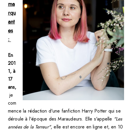
ma
rqu
ant
es
:
En
201
1, à
17
ans,
je
com
mence la rédaction d'une fanfiction Harry Potter qui se
déroule à l'époque des Maraudeurs. Elle s'appelle
"Les
années de la Terreur"
, elle est encore en ligne et, en 10