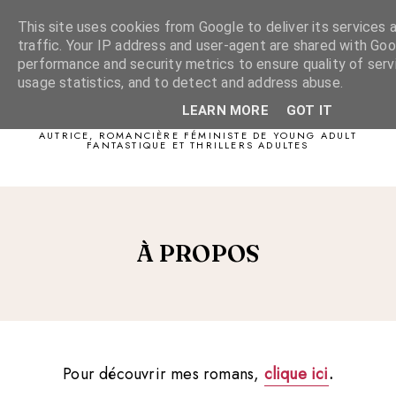
This site uses cookies from Google to deliver its services 
traffic. Your IP address and user-agent are shared with Goo
performance and security metrics to ensure quality of serv
usage statistics, and to detect and address abuse.
Sophie Gliocas
LEARN MORE
GOT IT
AUTRICE, ROMANCIÈRE FÉMINISTE DE YOUNG ADULT
FANTASTIQUE ET THRILLERS ADULTES
À PROPOS
Pour découvrir mes romans,
clique ici
.