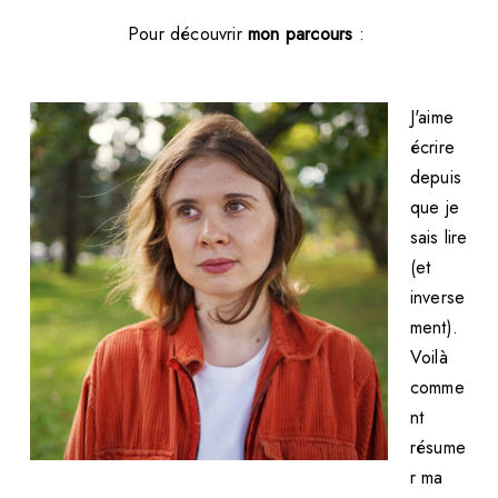
Pour découvrir
mon parcours
:
J'aime
écrire
depuis
que je
sais lire
(et
inverse
ment).
Voilà
comme
nt
résume
r ma