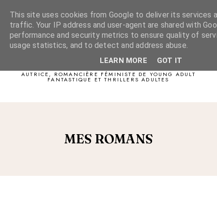
This site uses cookies from Google to deliver its services 
traffic. Your IP address and user-agent are shared with Goo
performance and security metrics to ensure quality of serv
usage statistics, and to detect and address abuse.
Sophie Gliocas
LEARN MORE
GOT IT
AUTRICE, ROMANCIÈRE FÉMINISTE DE YOUNG ADULT
FANTASTIQUE ET THRILLERS ADULTES
MES ROMANS